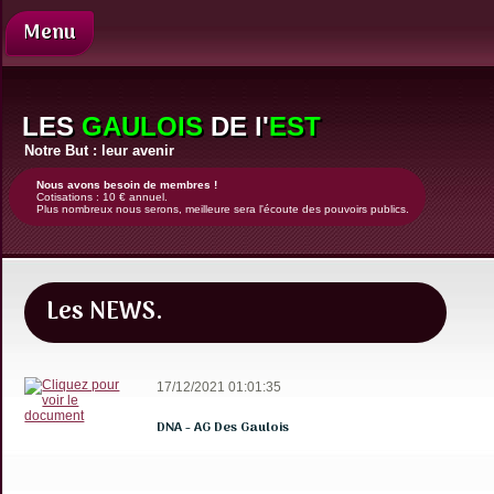
Menu
Présentation
Nos
LES
GAULOIS
DE l'
EST
demandes
Notre But : leur avenir
Comité
de
Nous avons besoin de membres !
Cotisations : 10 € annuel.
direction
Plus nombreux nous serons, meilleure sera l'écoute des pouvoirs publics.
Revue
de
presse
Les NEWS.
Contact
Enfants
Justice
17/12/2021 01:01:35
Famille
DNA - AG Des Gaulois
d'accueil
News
Coups