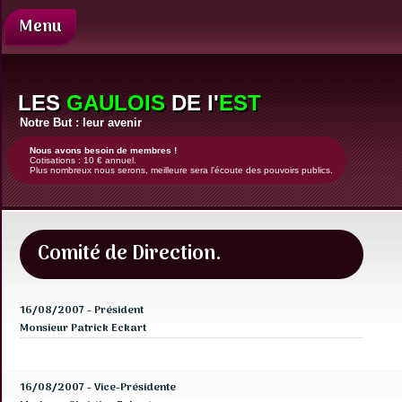
Menu
Présentation
Nos
LES
GAULOIS
DE l'
EST
demandes
Notre But : leur avenir
Comité
de
Nous avons besoin de membres !
Cotisations : 10 € annuel.
direction
Plus nombreux nous serons, meilleure sera l'écoute des pouvoirs publics.
Revue
de
presse
Comité de Direction.
Contact
Enfants
Justice
16/08/2007 - Président
Monsieur Patrick Eckart
Famille
d'accueil
News
16/08/2007 - Vice-Présidente
Coups