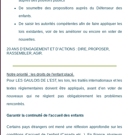
auprès des pouvoirs publics
de
De soumettre des propositions auprès du Défenseur des
gueule
enfants.
Témoignages
De saisir les autorités compétentes afin de faire appliquer les
Partenaires
lois existantes, voir de les améliorer ou encore en voter de
nouvelles.
20 ANS D’ENGAGEMENT ET D’ACTIONS : DIRE, PROPOSER,
RASSEMBLER, AGIR.
Notre priorité : les droits de l'enfant placé.
Pour LES GAULOIS DE L’EST, les lois, les traités internationaux et les
textes réglementaires doivent être appliqués, avant d’en voter de
nouveaux qui ne règlent pas obligatoirement les problèmes
rencontrés.
Garantir la continuité de l’accueil des enfants
Certains pays étrangers ont mené une réflexion approfondie sur les
conditions d’accueil de l’enfant (Canada etc...). En France, plusieurs