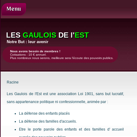
Menu
Présentation
Nos
LES
GAULOIS
DE l'
EST
demandes
Notre But : leur avenir
Comité
de
Nous avons besoin de membres !
Cotisations : 10 € annuel.
direction
Plus nombreux nous serons, meilleure sera l'écoute des pouvoirs publics.
Revue
de
presse
Racine
Contact
Les Gaulois de l'Est est une association Loi 1901, sans but lucratif,
Enfants
sans appartenance politique ni confessionnelle, animée par :
Justice
Famille
La défense des enfants placés
d'accueil
La défense des familles d'accueils.
News
Etre le porte parole des enfants et des familles d' accueil
Coups